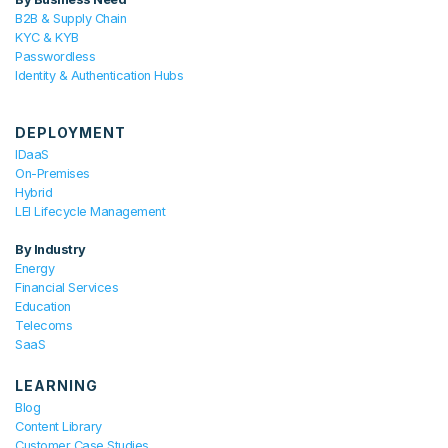
B2B & Supply Chain
KYC & KYB
Passwordless
Identity & Authentication Hubs
DEPLOYMENT
IDaaS
On-Premises
Hybrid
LEI Lifecycle Management
By Industry
Energy
Financial Services
Education
Telecoms
SaaS
LEARNING
Blog
Content Library
Customer Case Studies